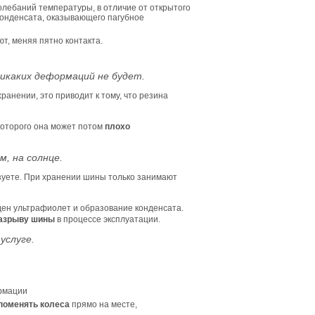
олебаний температуры, в отличие от открытого
конденсата, оказывающего пагубное
, меняя пятно контакта.
никаких деформаций не будет.
ранении, это приводит к тому, что резина
которого она может потом
плохо
м, на солнце.
ьзуете. При хранении шины только занимают
ен ультрафиолет и образование конденсата.
азрыву шины
в процессе эксплуатации.
услуге.
ормации
поменять колеса
прямо на месте,