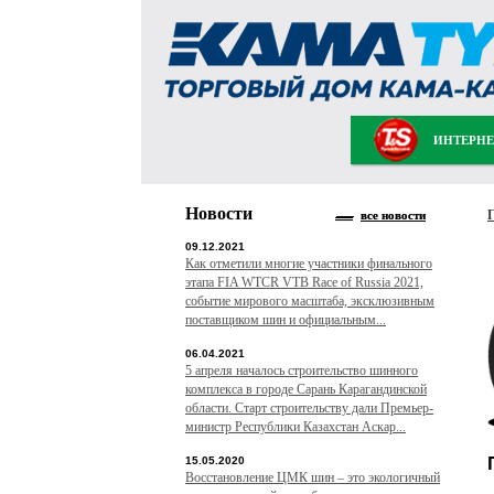
ИНТЕРНЕ
Новости
все новости
09.12.2021
Как отметили многие участники финального
этапа FIA WTCR VTB Race of Russia 2021,
событие мирового масштаба, эксклюзивным
поставщиком шин и официальным...
06.04.2021
5 апреля началось строительство шинного
комплекса в городе Сарань Карагандинской
области. Старт строительству дали Премьер-
министр Республики Казахстан Аскар...
15.05.2020
Восстановление ЦМК шин – это экологичный