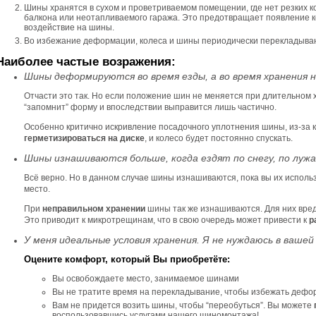
Шины хранятся в сухом и проветриваемом помещении, где нет резких к
балкона или неотапливаемого гаража. Это предотвращает появление 
воздействие на шины.
Во избежание деформации, колеса и шины периодически перекладывают
Наиболее частые возражения:
Шины деформируются во время езды, а во время хранения 
Отчасти это так. Но если положение шин не меняется при длительном х
“запомнит” форму и впоследствии выправится лишь частично.
Особенно критично искривление посадочного уплотнения шины, из-за 
герметизироваться на диске
, и колесо будет постоянно спускать.
Шины изнашиваются больше, когда ездят по снегу, по лужа
Всё верно. Но в данном случае шины изнашиваются, пока вы их испол
место.
При
неправильном хранении
шины так же изнашиваются. Для них вред
Это приводит к микротрещинам, что в свою очередь может привести к
р
У меня идеальные условия хранения. Я не нуждаюсь в вашей 
Оцените комфорт, который Вы приобретёте:
Вы освобождаете место, занимаемое шинами
Вы не тратите время на перекладывание, чтобы избежать деф
Вам не придется возить шины, чтобы “переобуться”. Вы можете
воспользовавшись услугами нашего шиномонтажа!