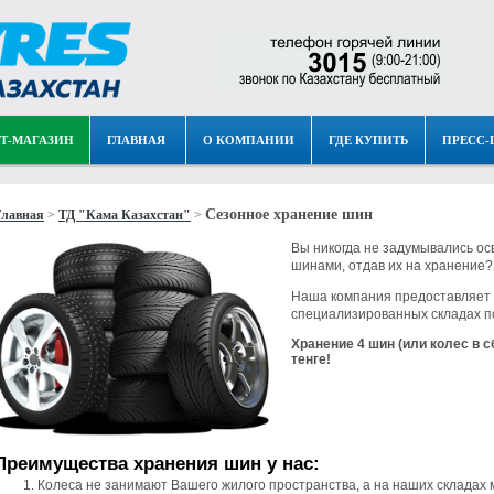
Т-МАГАЗИН
ГЛАВНАЯ
О КОМПАНИИ
ГДЕ КУПИТЬ
ПРЕСС-
Сезонное хранение шин
Главная
>
ТД "Кама Казахстан"
>
Вы никогда не задумывались о
шинами, отдав их на хранение? 
Наша компания предоставляет 
специализированных складах п
Хранение 4 шин (или колес в с
тенге!
Преимущества хранения шин у нас:
Колеса не занимают Вашего жилого пространства, а на наших складах