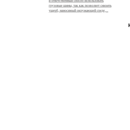
и ответственный способ использовать
грузовые шины, так как позволяет снизить
ущерб, наносимый окружающей среде,...