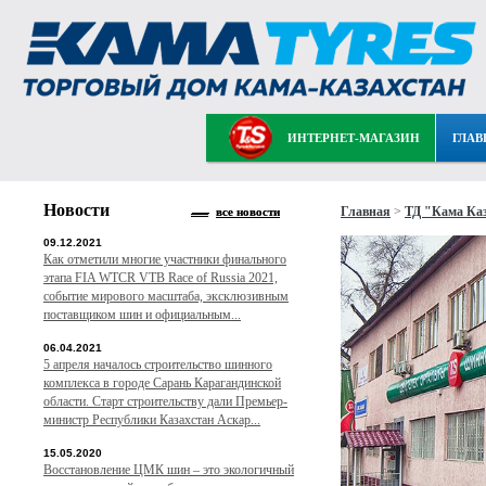
ИНТЕРНЕТ-МАГАЗИН
ГЛАВ
Новости
Главная
>
ТД "Кама Ка
все новости
09.12.2021
Как отметили многие участники финального
этапа FIA WTCR VTB Race of Russia 2021,
событие мирового масштаба, эксклюзивным
поставщиком шин и официальным...
06.04.2021
5 апреля началось строительство шинного
комплекса в городе Сарань Карагандинской
области. Старт строительству дали Премьер-
министр Республики Казахстан Аскар...
15.05.2020
Восстановление ЦМК шин – это экологичный