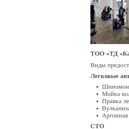
ТОО «ТД «Ка
Виды предост
Легковые ав
Шиномонт
Мойка ко
Правка л
Вулканиз
Аргонная
СТО