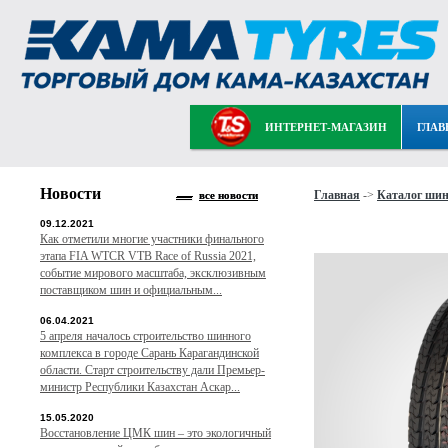
ИНТЕРНЕТ-МАГАЗИН
ГЛАВ
Новости
Главная
->
Каталог ши
все новости
09.12.2021
Как отметили многие участники финального
этапа FIA WTCR VTB Race of Russia 2021,
событие мирового масштаба, эксклюзивным
поставщиком шин и официальным...
06.04.2021
5 апреля началось строительство шинного
комплекса в городе Сарань Карагандинской
области. Старт строительству дали Премьер-
министр Республики Казахстан Аскар...
15.05.2020
Восстановление ЦМК шин – это экологичный