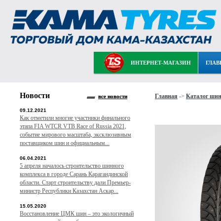
ИНТЕРНЕТ-МАГАЗИН
ГЛАВ
Новости
Главная
->
Каталог ши
все новости
09.12.2021
Как отметили многие участники финального
этапа FIA WTCR VTB Race of Russia 2021,
событие мирового масштаба, эксклюзивным
поставщиком шин и официальным...
06.04.2021
5 апреля началось строительство шинного
комплекса в городе Сарань Карагандинской
области. Старт строительству дали Премьер-
министр Республики Казахстан Аскар...
15.05.2020
Восстановление ЦМК шин – это экологичный