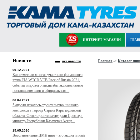
ИНТЕРНЕТ-МАГАЗИН
ГЛАВ
Новости
Главная
->
Каталог ши
все новости
09.12.2021
Как отметили многие участники финального
этапа FIA WTCR VTB Race of Russia 2021,
событие мирового масштаба, эксклюзивным
поставщиком шин и официальным...
06.04.2021
5 апреля началось строительство шинного
комплекса в городе Сарань Карагандинской
области. Старт строительству дали Премьер-
министр Республики Казахстан Аскар...
15.05.2020
Восстановление ЦМК шин – это экологичный