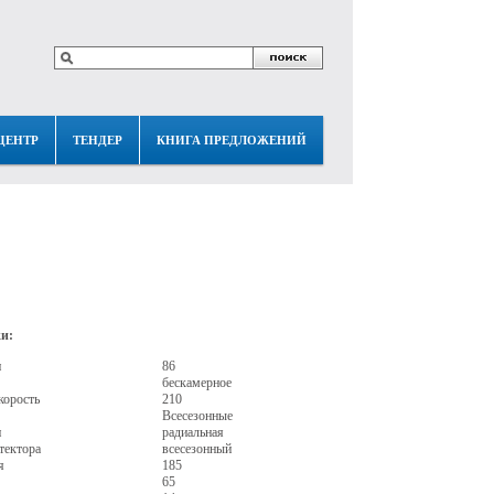
ЦЕНТР
ТЕНДЕР
КНИГА ПРЕДЛОЖЕНИЙ
и:
и
86
бескамерное
корость
210
Всесезонные
и
радиальная
тектора
всесезонный
я
185
65