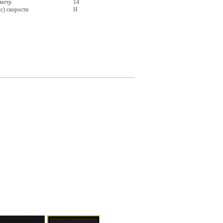
метр
14
с) скорости
H