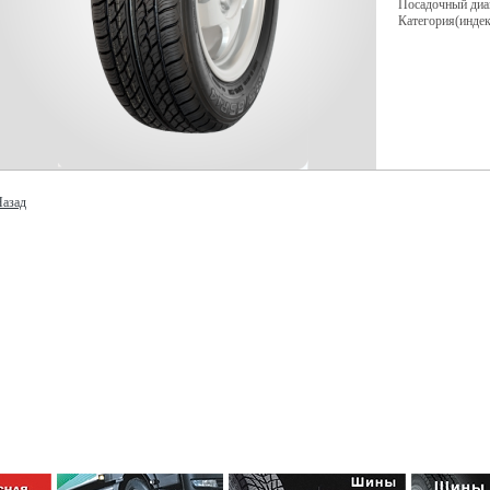
Посадочный диа
Категория(индек
азад