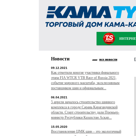
ИНТЕРНЕ
Новости
все новости
09.12.2021
Как отметили многие участники финального
этапа FIA WTCR VTB Race of Russia 2021,
событие мирового масштаба, эксклюзивным
поставщиком шин и официальным...
06.04.2021
5 апреля началось строительство шинного
комплекса в городе Сарань Карагандинской
области. Старт строительству дали Премьер-
министр Республики Казахстан Аскар...
15.05.2020
Восстановление ЦМК шин – это экологичный