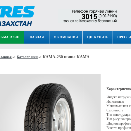
Т-МАГАЗИН
ГЛАВНАЯ
О КОМПАНИИ
ГДЕ КУПИТЬ
ПРЕСС-
КАМА-230 шины KAMA
Главная
->
Каталог шин
->
Характеристик
Индекс нагрузк
Исполнение
Максимальная с
Сезонность
Тип конструкци
Тип рисунка про
Ширина профил
Высота профиля