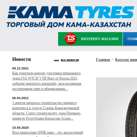
ИНТЕРНЕТ-МАГАЗИН
ГЛАВ
Новости
Главная
->
Каталог ши
все новости
09.12.2021
Как отметили многие участники финального
этапа FIA WTCR VTB Race of Russia 2021,
событие мирового масштаба, эксклюзивным
поставщиком шин и официальным...
06.04.2021
5 апреля началось строительство шинного
комплекса в городе Сарань Карагандинской
области. Старт строительству дали Премьер-
министр Республики Казахстан Аскар...
15.05.2020
Восстановление ЦМК шин – это экологичный