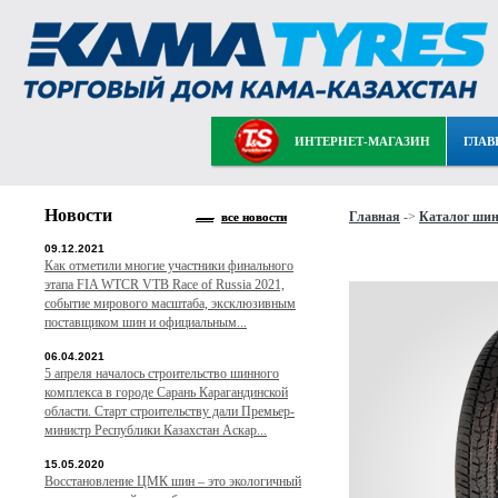
ИНТЕРНЕТ-МАГАЗИН
ГЛАВ
Новости
Главная
->
Каталог ши
все новости
09.12.2021
Как отметили многие участники финального
этапа FIA WTCR VTB Race of Russia 2021,
событие мирового масштаба, эксклюзивным
поставщиком шин и официальным...
06.04.2021
5 апреля началось строительство шинного
комплекса в городе Сарань Карагандинской
области. Старт строительству дали Премьер-
министр Республики Казахстан Аскар...
15.05.2020
Восстановление ЦМК шин – это экологичный