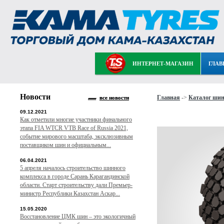
ИНТЕРНЕТ-МАГАЗИН
ГЛАВ
Новости
Главная
->
Каталог ши
все новости
09.12.2021
Как отметили многие участники финального
этапа FIA WTCR VTB Race of Russia 2021,
событие мирового масштаба, эксклюзивным
поставщиком шин и официальным...
06.04.2021
5 апреля началось строительство шинного
комплекса в городе Сарань Карагандинской
области. Старт строительству дали Премьер-
министр Республики Казахстан Аскар...
15.05.2020
Восстановление ЦМК шин – это экологичный