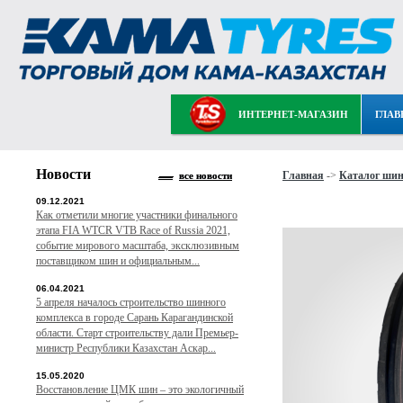
ИНТЕРНЕТ-МАГАЗИН
ГЛАВ
Новости
Главная
->
Каталог ши
все новости
09.12.2021
Как отметили многие участники финального
этапа FIA WTCR VTB Race of Russia 2021,
событие мирового масштаба, эксклюзивным
поставщиком шин и официальным...
06.04.2021
5 апреля началось строительство шинного
комплекса в городе Сарань Карагандинской
области. Старт строительству дали Премьер-
министр Республики Казахстан Аскар...
15.05.2020
Восстановление ЦМК шин – это экологичный