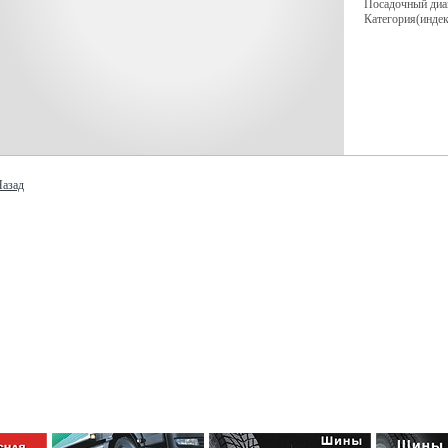
Посадочный диа
Категория(индек
азад