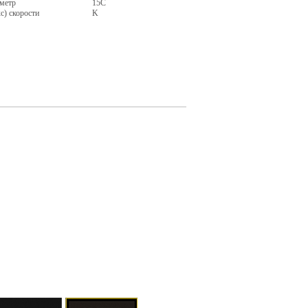
метр
15C
с) скорости
K