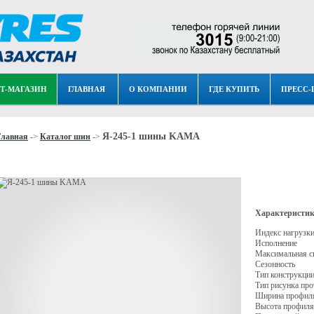
Т-МАГАЗИН
ГЛАВНАЯ
О КОМПАНИИ
ГДЕ КУПИТЬ
ПРЕСС-
Я-245-1 шины KAMA
Главная
->
Каталог шин
->
Характеристик
Индекс нагрузк
Исполнение
Максимальная с
Сезонность
Тип конструкци
Тип рисунка про
Ширина профил
Высота профиля