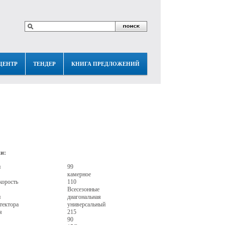
ЦЕНТР
ТЕНДЕР
КНИГА ПРЕДЛОЖЕНИЙ
и:
и
99
камерное
корость
110
Всесезонные
и
диагональная
тектора
универсальный
я
215
90