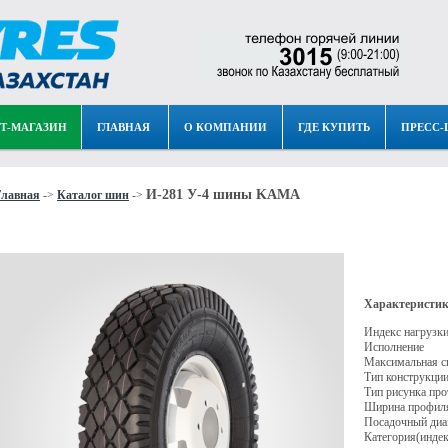
Т-МАГАЗИН
ГЛАВНАЯ
О КОМПАНИИ
ГДЕ КУПИТЬ
ПРЕСС-
И-281 У-4 шины KAMA
Главная
->
Каталог шин
->
Характеристик
Индекс нагрузк
Исполнение
Максимальная с
Тип конструкци
Тип рисунка про
Ширина профил
Посадочный диа
Категория(индек