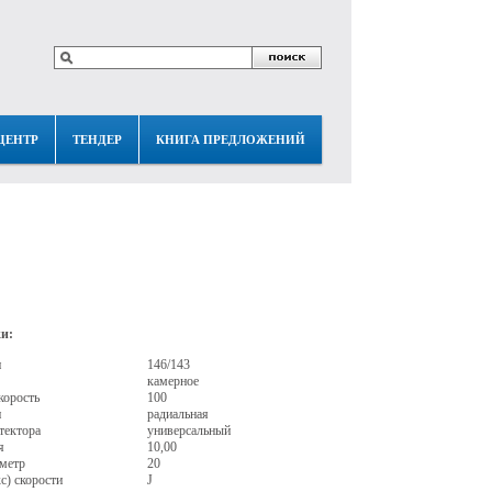
ЦЕНТР
ТЕНДЕР
КНИГА ПРЕДЛОЖЕНИЙ
и:
и
146/143
камерное
корость
100
и
радиальная
тектора
универсальный
я
10,00
метр
20
с) скорости
J