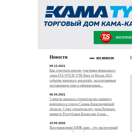
ИНТЕРНЕ
Новости
все новости
09.12.2021
Как отметили многие участники финального
этапа FIA WTCR VTB Race of Russia 2021,
событие мирового масштаба, эксклюзивным
поставщиком шин и официальным...
06.04.2021
5 апреля началось строительство шинного
комплекса в городе Сарань Карагандинской
области. Старт строительству дали Премьер-
министр Республики Казахстан Аскар...
15.05.2020
Восстановление ЦМК шин – это экологичный