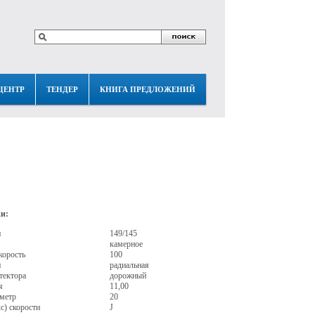
ЦЕНТР
ТЕНДЕР
КНИГА ПРЕДЛОЖЕНИЙ
и:
и
149/145
камерное
корость
100
и
радиальная
тектора
дорожный
я
11,00
метр
20
с) скорости
J