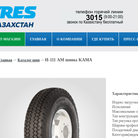
Т-МАГАЗИН
ГЛАВНАЯ
О КОМПАНИИ
ГДЕ КУПИТЬ
ПРЕСС-
И-111 АМ шины KAMA
Главная
->
Каталог шин
->
Характеристик
Индекс нагрузк
Исполнение
Максимальная с
Тип конструкци
Тип рисунка про
Ширина профил
Посадочный диа
Категория(индек