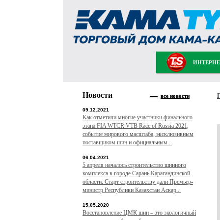
ИНТЕРНЕ
Новости
все новости
09.12.2021
Как отметили многие участники финального
этапа FIA WTCR VTB Race of Russia 2021,
событие мирового масштаба, эксклюзивным
поставщиком шин и официальным...
06.04.2021
5 апреля началось строительство шинного
комплекса в городе Сарань Карагандинской
области. Старт строительству дали Премьер-
министр Республики Казахстан Аскар...
15.05.2020
Восстановление ЦМК шин – это экологичный