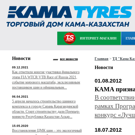
ИНТЕРНЕТ-МАГАЗИН
ГЛАВ
Новости
Главная
>
ТД "Кама Ка
все новости
Новости
09.12.2021
Как отметили многие участники финального
этапа FIA WTCR VTB Race of Russia 2021,
01.08.2012
событие мирового масштаба, эксклюзивным
поставщиком шин и официальным...
КАМА призна
В соответстви
06.04.2021
5 апреля началось строительство шинного
рамках Програ
комплекса в городе Сарань Карагандинской
области. Старт строительству дали Премьер-
конкурс «Лучш
министр Республики Казахстан Аскар...
15.05.2020
18.07.2012
Восстановление ЦМК шин – это экологичный