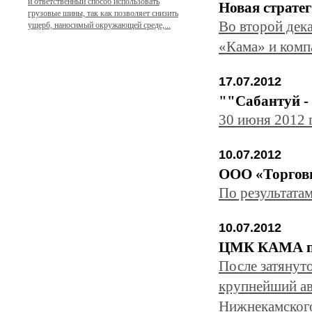
и ответственный способ использовать
Новая страте
грузовые шины, так как позволяет снизить
Во второй дек
ущерб, наносимый окружающей среде,...
«Кама» и ком
17.07.2012
""Сабантуй - 
30 июня 2012 г
10.07.2012
ООО «Торгов
По результатам
10.07.2012
ЦМК КАМА п
После затянуто
крупнейший ав
Нижнекамского