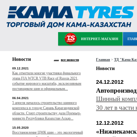
ИНТЕРНЕТ-МАГАЗИН
ГЛАВ
Новости
Главная
>
ТД "Кама Ка
все новости
Новости
09.12.2021
Как отметили многие участники финального
этапа FIA WTCR VTB Race of Russia 2021,
24.12.2012
событие мирового масштаба, эксклюзивным
поставщиком шин и официальным...
Автопроизво
Шинный компл
06.04.2021
5 апреля началось строительство шинного
30 лет в част
комплекса в городе Сарань Карагандинской
области. Старт строительству дали Премьер-
министр Республики Казахстан Аскар...
12.12.2012
15.05.2020
«Нижнекамск
Восстановление ЦМК шин – это экологичный