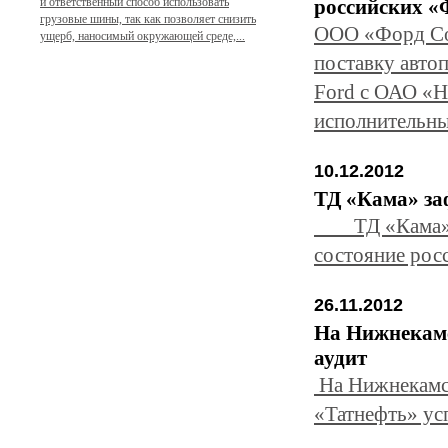
и ответственный способ использовать
российских «
грузовые шины, так как позволяет снизить
ООО «Форд Сол
ущерб, наносимый окружающей среде,...
поставку авто
Ford с ОАО «Н
исполнительны
10.12.2012
ТД «Кама» за
ТД «Кама» под
состояние рос
26.11.2012
На Нижнекам
аудит
На Нижнекамс
«Татнефть» ус