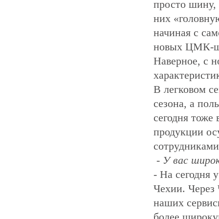
просто шину,
них «головную
начиная с сам
новых ЦМК-ши
Наверное, с 
характеристик
В легковом с
сезона, а пол
сегодня тоже
продукции ос
сотрудниками
- У вас широ
- На сегодня 
Чехии. Через
наших сервис
более широку