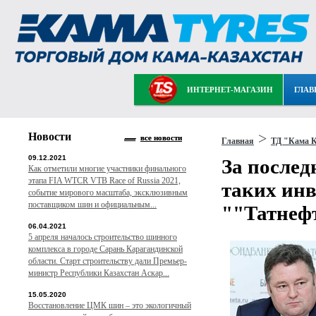
ИНТЕРНЕТ-МАГАЗИН
ГЛАВ
Новости
>
все новости
Главная
ТД "Кама К
09.12.2021
За послед
Как отметили многие участники финального
этапа FIA WTCR VTB Race of Russia 2021,
таких инв
событие мирового масштаба, эксклюзивным
поставщиком шин и официальным...
""Татнеф
06.04.2021
5 апреля началось строительство шинного
комплекса в городе Сарань Карагандинской
области. Старт строительству дали Премьер-
министр Республики Казахстан Аскар...
15.05.2020
Восстановление ЦМК шин – это экологичный