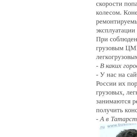
скорости попа
колесом. Коне
ремонтируемы
эксплуатации
При соблюден
грузовым ЦМК
легкогрузовым
- В каких го
- У нас на са
России их по
грузовых, лег
занимаются р
получить кон
- А в Татарс