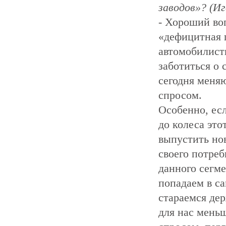
заводов»? (Иг
- Хороший воп
«дефицитная ш
автомобилист
заботиться о 
сегодня меня
спросом.
Особенно, есл
до колеса это
выпустить но
своего потре
данного сегме
попадаем в с
стараемся де
для нас мень