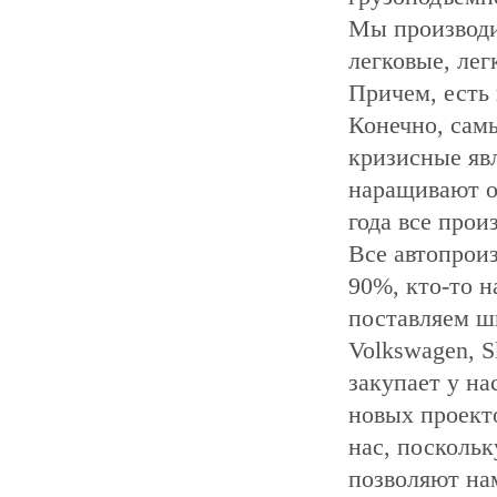
Мы производи
легковые, лег
Причем, есть
Конечно, самы
кризисные явл
наращивают о
года все прои
Все автопрои
90%, кто-то 
поставляем ш
Volkswagen, S
закупает у на
новых проект
нас, посколь
позволяют на