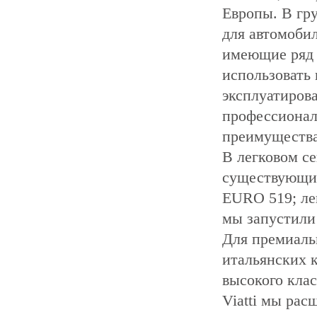
Европы. В гр
для автомоби
имеющие ряд 
использовать
эксплуатирова
профессионал
преимущества
В легковом 
существующи
EURO 519; л
мы запустили
Для премиаль
итальянских к
высокого кла
Viatti мы рас