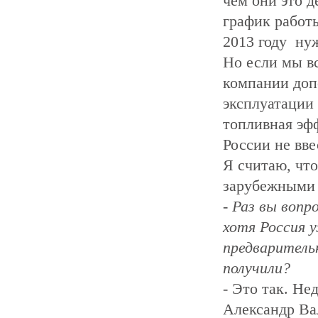
чем они это д
график работы
2013 году ну
Но если мы в
компании доп
эксплуатации 
топливная эф
России не вв
Я считаю, что
зарубежными 
- Раз вы вопр
хотя Россия 
предваритель
получили?
- Это так. Не
Александр Ва