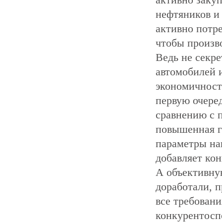
активно заку
нефтяников и
активно потр
чтобы произв
Ведь не секре
автомобилей 
экономичность
первую очере
сравнению с 
повышенная г
параметры на
добавляет ко
А объективну
доработали, 
все требован
конкурентосп