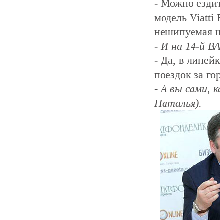
- Можно ездит
модель Viatti
нешипуемая 
- И на 14-й В
- Да, в линей
поездок за го
- А вы сами,
Наталья).