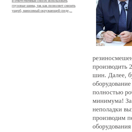
и ответственный способ использовать
грузовые шины, так как позволяет снизить
ущерб, наносимый окружающей среде,...
резиносмешен
производить 
шин. Далее, б
оборудование 
полностью ро
минимума! За
неполадки вы
производим п
оборудования