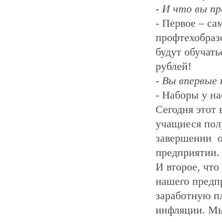
- И что вы п
- Первое – са
профтехобраз
будут обучат
рублей!
- Вы впервые
- Наборы у н
Сегодня этот
учащиеся полу
завершении о
предприятии.
И второе, чт
нашего предпр
заработную п
инфляции. Мы