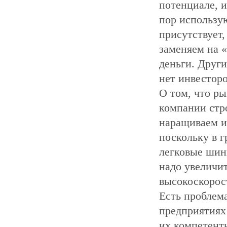
потенциале, и
пор использую
присутствует,
заменяем на 
деньги. Друг
нет инвесторо
О том, что ры
компании стр
наращиваем и
поскольку в г
легковые шины
надо увеличит
высокоскорос
Есть проблем
предприятиях 
их компетент