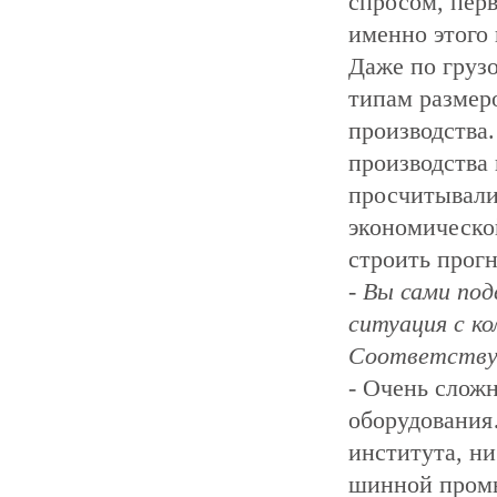
спросом, перв
именно этого 
Даже по груз
типам размер
производства
производства 
просчитывали
экономической
строить прог
- Вы сами под
ситуация с к
Соответству
- Очень слож
оборудования
института, ни
шинной пром