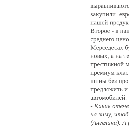
выравниваютс
закупили евр
нашей продук
Второе - в н
среднего цено
Мерседесах бу
новых, а на т
престижной м
премиум клас
шины без проб
предложить и
автомобилей.
- Какие отеч
на зиму, что
(Ангелина). А