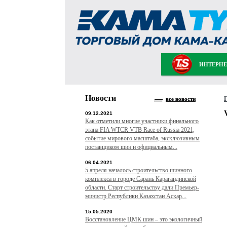
ИНТЕРНЕ
Новости
все новости
09.12.2021
Как отметили многие участники финального
этапа FIA WTCR VTB Race of Russia 2021,
событие мирового масштаба, эксклюзивным
поставщиком шин и официальным...
06.04.2021
5 апреля началось строительство шинного
комплекса в городе Сарань Карагандинской
области. Старт строительству дали Премьер-
министр Республики Казахстан Аскар...
15.05.2020
Восстановление ЦМК шин – это экологичный