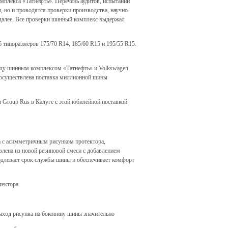
мплекса «Татнефть». Перечень аудитов, испытаний
 но и проводятся проверки производства, научно-
 далее. Все проверки шинный комплекс выдержал
ипоразмеров 175/70 R14, 185/60 R15 и 195/55 R15.
жду шинным комплексом «Татнефть» и Volkswagen
 осуществлена поставка миллионной шины
 Group Rus в Калуге с этой юбилейной поставкой
с асимметричным рисунком протектора,
влена из новой резиновой смеси с добавлением
родлевает срок службы шины и обеспечивает комфорт
ектора.
выход рисунка на боковину шины значительно