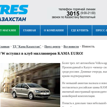
Т-МАГАЗИН
ГЛАВНАЯ
О КОМПАНИИ
ГДЕ КУПИТЬ
ПРЕСС-
Новость
Главная
>
ТД "Кама Казахстан"
>
Пресс-центр
>
Все новости
>
VW вступил в клуб миллионеров КАМА EURO!
Более трех лет автомобили Volkswag
Производимый в Калуге «немец» св
среди россиян. Длинные очереди, в
ярким подтверждением.
Не меньший ажиотаж вызвала и новос
поставляться российские шины КАМ
именитый иностранный производител
конвейерной комплектации.
Попасть в довольно таки небольшой