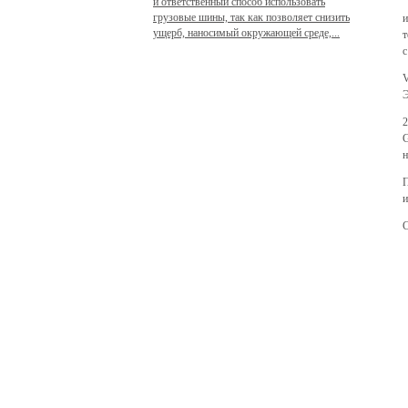
и ответственный способ использовать
грузовые шины, так как позволяет снизить
и
ущерб, наносимый окружающей среде,...
т
с
V
Э
2
G
н
П
и
С