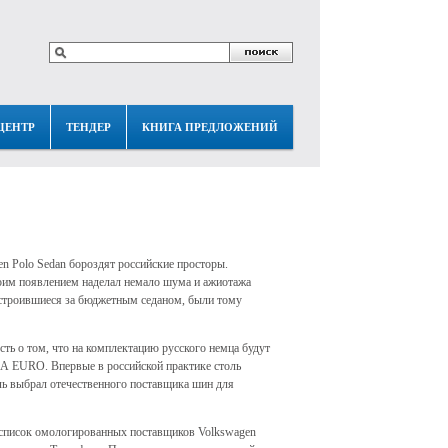
ЦЕНТР
ТЕНДЕР
КНИГА ПРЕДЛОЖЕНИЙ
en Polo Sedan бороздят российские просторы.
оим появлением наделал немало шума и ажиотажа
ыстроившиеся за бюджетным седаном, были тому
ть о том, что на комплектацию русского немца будут
А EURO. Впервые в российской практике столь
ь выбрал отечественного поставщика шин для
 список омологированных поставщиков Volkswagen