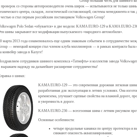
Group большая честь для шинного ко
 проверок со стороны автопроизводителя очень широк — испытываются не только шины,
ехнического центра, складов, логистической составляющей, системы менеджмента и так
 честью и стал первым российским поставщиком Volkswagen Group!
olkswagen Polo Sedan «обувается» в две модели: KAMA EURO-129 и KAMA EURO-236 т
ти шины закрывают все модификации выпускаемого «народного автомобиля».
0 марта 2013 года ознаменовалось еще одним знаковым событием в сотрудничестве ме
roup — немецкий концерн стал членом клуба миллионеров — в рамках контракта была
а конвейер завода в Калуге!
оздравляем сотрудников шинного комплекса «Татнефть» и коллектив завода Volkswagen
 выражаем надежду на дальнейшее расширение сотрудничества!
правка о шинах:
KAMA EURO-129 — это современная дорожная легковая шина 
разработанная для эксплуатации в летних условиях. Она изгото
кремнезема, улучшает сцепные свойства на влажной дороге, п
и уверенность в дороге.
KAMA EURO-236 — всесезонная шина с летним рисунком прот
Основные особенности:
четыре продольные канавки по центру протектора и 
снижают опасность аквапланирования;