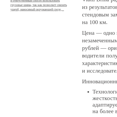
и ответственный способ использовать
грузовые шины, так как позволяет снизить
из результато
ущерб, наносимый окружающей среде,...
стендовым за
на 100 км.
Цена — одно и
незамеченным
рублей — ори
водители пол
характеристи
и исследоват
Инновационны
Технологи
жесткост
адаптируе
на более