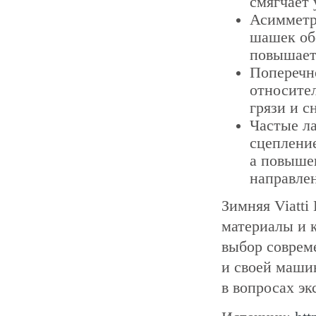
смягчает 
Асимметр
шашек об
повышает
Поперечн
относител
грязи и с
Частые л
сцепление
а повыше
направле
Зимняя Viatti
материалы и 
выбор соврем
и своей маши
в вопросах эк