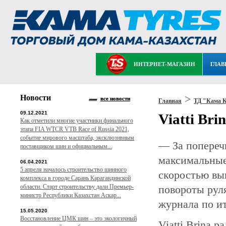
ИНТЕРНЕТ-МАГАЗИН
ГЛАВ
Новости
>
все новости
Главная
ТД "Кама К
09.12.2021
Viatti Br
Как отметили многие участники финального
этапа FIA WTCR VTB Race of Russia 2021,
событие мирового масштаба, эксклюзивным
— За попереч
поставщиком шин и официальным...
максимальные
06.04.2021
5 апреля началось строительство шинного
скоростью вы
комплекса в городе Сарань Карагандинской
области. Старт строительству дали Премьер-
повороты рул
министр Республики Казахстан Аскар...
журнала по ит
15.05.2020
Восстановление ЦМК шин – это экологичный
Viatti Brina 