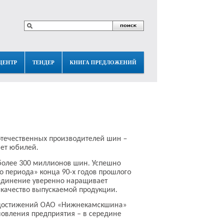
ЦЕНТР
ТЕНДЕР
КНИГА ПРЕДЛОЖЕНИЙ
отечественных производителей шин –
ет юбилей.
более 300 миллионов шин. Успешно
о периода» конца 90-х годов прошлого
единение уверенно наращивает
 качество выпускаемой продукции.
 достижений ОАО «Нижнекамскшина»
новления предприятия – в середине