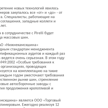
ретение новых технологий явилось
ров закупалось все «от» и «до» - от
а. Специалисты, работающие на
 соглашения, западные коллеги и
лет.
 сотрудничестве с Pirelli будет
да массовых шин.
 ОАО «Нижнекамскшина»
родным стандартам менеджмента
ертификационных аудитов и каждый раз
 ведется очень серьезная. В этом году
6949:2002 «Особые требования к
 организациях, проводящих
изуется на комплектацию на такие
с каждым годом ужесточают требования
ественном рынке шин, стремление
новые автосборочные заводы с
тия продолжения кропотливой и
амскшина» является ООО «Торговый
ктимеровым. Ежегодно реализуя 12