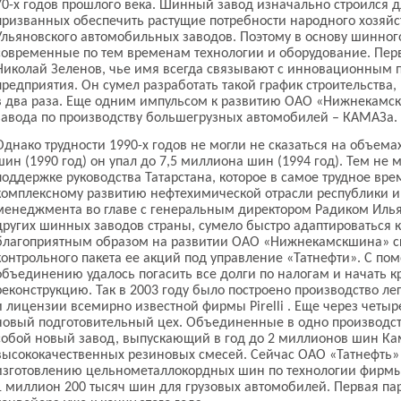
70-х годов прошлого века. Шинный завод изначально строился 
призванных обеспечить растущие потребности народного хозяйст
Ульяновского автомобильных заводов. Поэтому в основу шинно
современные по тем временам технологии и оборудование. Пер
Николай Зеленов, чье имя всегда связывают с инновационным 
предприятия. Он сумел разработать такой график строительства,
в два раза. Еще одним импульсом к развитию ОАО «Нижнекамск
завода по производству большегрузных автомобилей – КАМАЗа.
Однако трудности 1990-х годов не могли не сказаться на объема
шин (1990 год) он упал до 7,5 миллиона шин (1994 год). Тем не
поддержке руководства Татарстана, которое в самое трудное вр
комплексному развитию нефтехимической отрасли республики и
менеджмента во главе с генеральным директором Радиком Ильяс
других шинных заводов страны, сумело быстро адаптироватьс
благоприятным образом на развитии ОАО «Нижнекамскшина» ска
контрольного пакета ее акций под управление «Татнефти». С 
объединению удалось погасить все долги по налогам и начать
реконструкцию. Так в 2003 году было построено производство л
и лицензии всемирно известной фирмы Pirelli . Еще через четыр
новый подготовительный цех. Объединенные в одно производст
собой новый завод, выпускающий в год до 2 миллионов шин Ка
высококачественных резиновых смесей. Сейчас ОАО «Татнефть» п
изготовлению цельнометаллокордных шин по технологии фирмы
1 миллион 200 тысяч шин для грузовых автомобилей. Первая пар