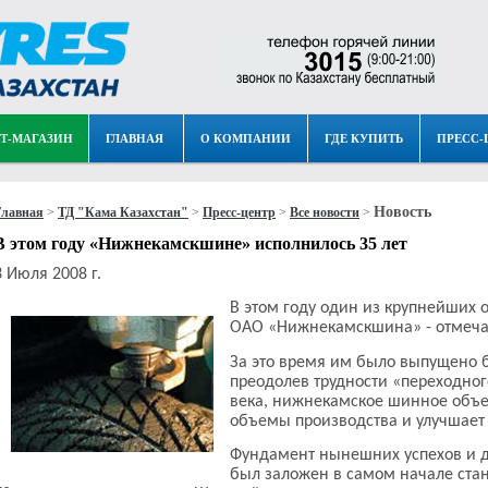
Т-МАГАЗИН
ГЛАВНАЯ
О КОМПАНИИ
ГДЕ КУПИТЬ
ПРЕСС-
Новость
Главная
>
ТД "Кама Казахстан"
>
Пресс-центр
>
Все новости
>
В этом году «Нижнекамскшине» исполнилось 35 лет
3 Июля 2008 г.
В этом году один из крупнейших 
ОАО «Нижнекамскшина» - отмеча
За это время им было выпущено 
преодолев трудности «переходног
века, нижнекамское шинное объ
объемы производства и улучшает
Фундамент нынешних успехов и
был заложен в самом начале ста