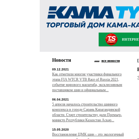
ИНТЕРНЕ
Новости
все новости
09.12.2021
Как отметили многие участники финального
этапа FIA WTCR VTB Race of Russia 2021,
событие мирового масштаба, эксклюзивным
поставщиком шин и официальным...
06.04.2021
5 апреля началось строительство шинного
комплекса в городе Сарань Карагандинской
области. Старт строительству дали Премьер-
министр Республики Казахстан Аскар...
15.05.2020
Восстановление ЦМК шин – это экологичный