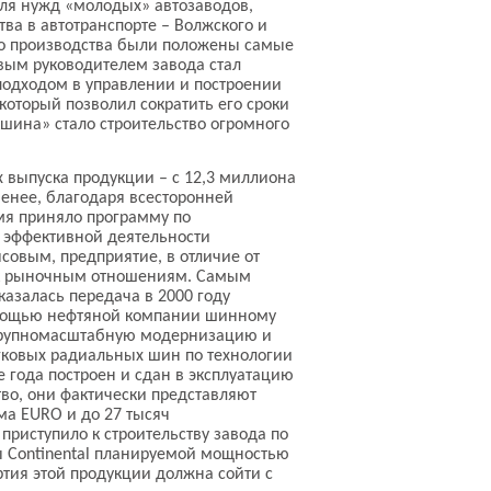
для нужд «молодых» автозаводов,
ва в автотранспорте – Волжского и
го производства были положены самые
вым руководителем завода стал
подходом в управлении и построении
 который позволил сократить его сроки
шина» стало строительство огромного
х выпуска продукции – с 12,3 миллиона
 менее, благодаря всесторонней
емя приняло программу по
 эффективной деятельности
овым, предприятие, в отличие от
я к рыночным отношениям. Самым
залась передача в 2000 году
помощью нефтяной компании шинному
 крупномасштабную модернизацию и
егковых радиальных шин по технологии
е года построен и сдан в эксплуатацию
во, они фактически представляют
ма EURO и до 27 тысяч
риступило к строительству завода по
 Continental планируемой мощностью
тия этой продукции должна сойти с