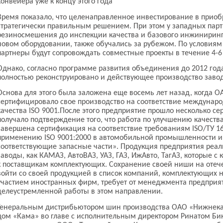
конвейера уже к концу этого года
Время показало, что целенаправленное инвестирование в приоб
стратегически правильным решением. При этом у западных партне
резиносмешения до инспекции качества и базового инжиниринг
новом оборудовании, также обучались за рубежом. По условиям
партнеры будут сопровождать совместные проекты в течение 4-6 
Однако, согласно программе развития объединения до 2012 года в
полностью реконструировано и действующее производство заво
Основа для этого была заложена еще восемь лет назад, когда
сертифицировало свое производство на соответствие междуна
качества ISO 9001.После этого предприятие прошло несколько с
получало подтверждение того, что работа по улучшению качества
завершена сертификация на соответствие требованиям ISO/ТУ 1
применению ISO 9001:2000 в автомобильной промышленности и
соответствующие запасные части». Продукция предприятия реал
заводы, как КАМАЗ, АвтоВАЗ, УАЗ, ГАЗ, ИжАвто, ТагАЗ, которые 
к поставщикам комплектующих. Сохранение своей ниши на отеч
войти со своей продукцией в список компаний, комплектующих 
участием иностранных фирм, требует от менеджмента предприя
целеустремленной работы в этом направлении.
Генеральным дистрибьютором шин производства ОАО «Нижнек
дом «Кама» во главе с исполнительным директором Ринатом Би