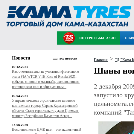
ИНТЕРНЕТ-МАГАЗИН
ГЛАВ
Новости
>
все новости
Главная
ТД "Кама К
09.12.2021
Шины нов
Как отметили многие участники финального
этапа FIA WTCR VTB Race of Russia 2021,
событие мирового масштаба, эксклюзивным
2 декабря 200
поставщиком шин и официальным...
запустило кру
06.04.2021
5 апреля началось строительство шинного
цельнометалл
комплекса в городе Сарань Карагандинской
области. Старт строительству дали Премьер-
компаний "Та
министр Республики Казахстан Аскар...
15.05.2020
Восстановление ЦМК шин – это экологичный