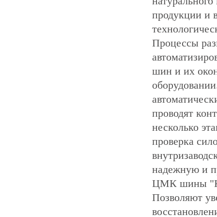
натурального 
продукции и 
технологическ
Процессы раз
автоматизиро
шин и их око
оборудовании.
автоматическ
проводят кон
несколько эта
проверка сил
внутризаводс
надежную и п
ЦМК шины "К
Позволяют ув
восстановлен