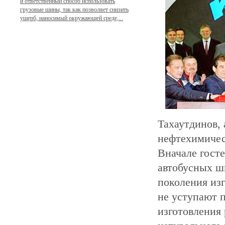
и ответственный способ использовать
грузовые шины, так как позволяет снизить
ущерб, наносимый окружающей среде,...
Тахаутдинов,
нефтехимичес
Вначале гост
автобусных ш
поколения изг
не уступают 
изготовления