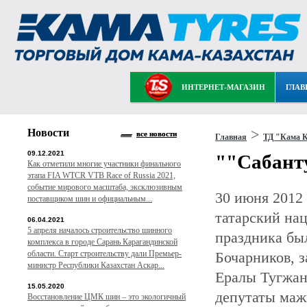
ИНТЕРНЕТ-МАГАЗИН
ГЛАВ
Новости
>
все новости
Главная
ТД "Кама К
09.12.2021
""Сабанту
Как отметили многие участники финального
этапа FIA WTCR VTB Race of Russia 2021,
событие мирового масштаба, эксклюзивным
30 июня 2012 
поставщиком шин и официальным...
татарский на
06.04.2021
5 апреля началось строительство шинного
праздника б
комплекса в городе Сарань Карагандинской
области. Старт строительству дали Премьер-
Бочарников, 
министр Республики Казахстан Аскар...
Ералы Тугжан
15.05.2020
депутаты маж
Восстановление ЦМК шин – это экологичный