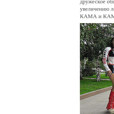
дружеское об
увеличению л
КАМА и КА