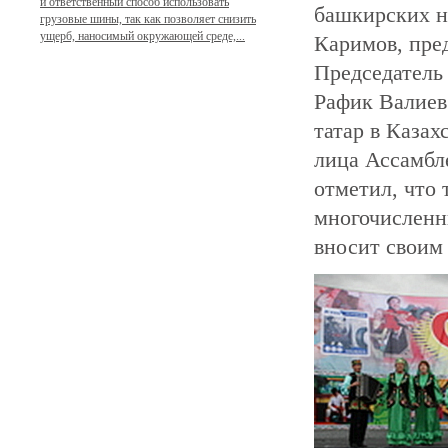
и ответственный способ использовать
башкирских н
грузовые шины, так как позволяет снизить
ущерб, наносимый окружающей среде,...
Каримов, пре
Председатель
Рафик Валиев
татар в Казах
лица Ассамбл
отметил, что 
многочисленн
вносит своим