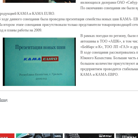
являющихся дилерами ОАО «Сибур
По окончанию совещания им были в
продукцией КAMA и КAMA EURO.
 ходе данного совещания была проведена презентация семейства новых шин КАМА- 
а втором этапе совещания присутствовали только представители товаропроводящей се
од и планы работы на 2009.
В рамках поездки по региону, были
автошины в ТОО «АШК», в том чи
«Бейбарс и К», ТОО ЛП «ГАЗ» и др
В ходе совещания рассматривалис
Южного Казахстана. Большая часть а
большом количестве присутствуют а
предприятием проводится стабильна
КАМА и КАМА-ЕВРО.
азад