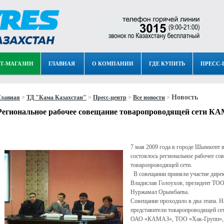
Т-МАГАЗИН
ГЛАВНАЯ
О КОМПАНИИ
ГДЕ КУПИТЬ
ПРЕСС-
Новость
Главная
>
ТД "Кама Казахстан"
>
Пресс-центр
>
Все новости
>
Региональное рабочее совещание товаропроводящей сети К
7 мая 2009 года в городе Шымкент в
состоялось региональное рабочее с
товаропроводящей сети.
В совещании приняли участие дире
Владислав Голоухов, президент Т
Нуржамал Орымбаева.
Совещание проходило в два этапа. Н
представители товаропроводящей с
ОАО «КАМАЗ», ТОО «Хак-Групп», 