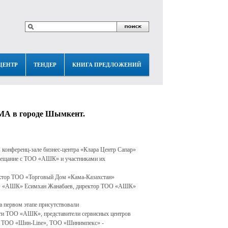
ЦЕНТР
ТЕНДЕР
КНИГА ПРЕДЛОЖЕНИЙ
АМА в городе Шымкент.
 конференц-зале бизнес-центра «Клара Центр Сапар»
овещание с ТОО «АШК» и участниками их
ктор ТОО «Торговый Дом «Кама-Казахстан»
ОО «АШК» Есимхан Жанабаев, директор ТОО «АШК»
а первом этапе присутствовали
ети ТОО «АШК», представители сервисных центров
ТОО «Шин-Line», ТОО «Шинимпекс» -