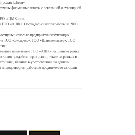
 Русские Шины».
ручены фирменные пакеты с рекламной и сувенирной
ЕВРО и ЦМК шин.
ти ТОО «АШК». Обсуждались итоги работы за 2008
 посещены несколько предприятий закупающих
сле ТОО «Экспресс», ТОО «Шымкентпиво», ТОО
угие.
ь позиции занимаемые ТОО «АШК» на шинном рынке
втошин продаётся через рынки, также на рынках в
втошины, бывшие в употреблении, но данным
я и плодотворная работа по продвижению автошин