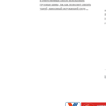
и ответственный способ использовать
грузовые шины, так как позволяет снизить
ущерб, наносимый окружающей среде,...
В
Н
г
Н