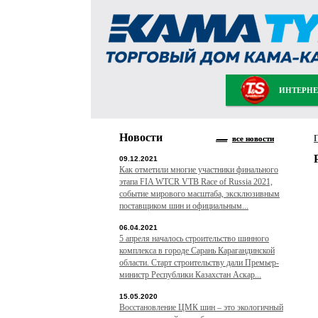
ИНТЕРНЕ
Новости
все новости
09.12.2021
Как отметили многие участники финального
этапа FIA WTCR VTB Race of Russia 2021,
событие мирового масштаба, эксклюзивным
поставщиком шин и официальным...
06.04.2021
5 апреля началось строительство шинного
комплекса в городе Сарань Карагандинской
области. Старт строительству дали Премьер-
министр Республики Казахстан Аскар...
15.05.2020
Восстановление ЦМК шин – это экологичный