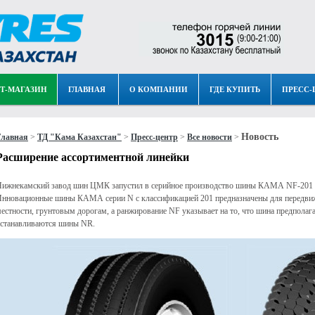
Т-МАГАЗИН
ГЛАВНАЯ
О КОМПАНИИ
ГДЕ КУПИТЬ
ПРЕСС-
Новость
Главная
>
ТД "Кама Казахстан"
>
Пресс-центр
>
Все новости
>
Расширение ассортиментной линейки
ижнекамский завод шин ЦМК запустил в серийное производство шины КАМА NF-201 и 
нновационные шины КАМА серии N c классификацией 201 предназначены для передвиж
естности, грунтовым дорогам, а ранжирование NF указывает на то, что шина предполага
станавливаются шины NR.