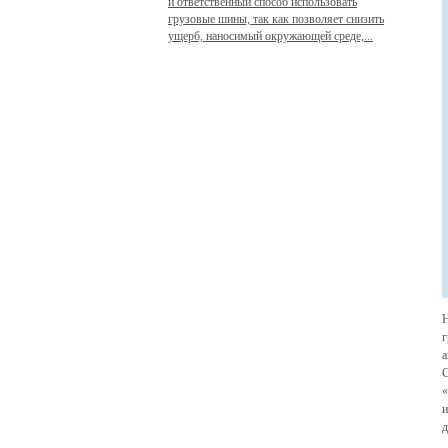
и ответственный способ использовать
грузовые шины, так как позволяет снизить
ущерб, наносимый окружающей среде,...
Н
г
а
С
«
и
д