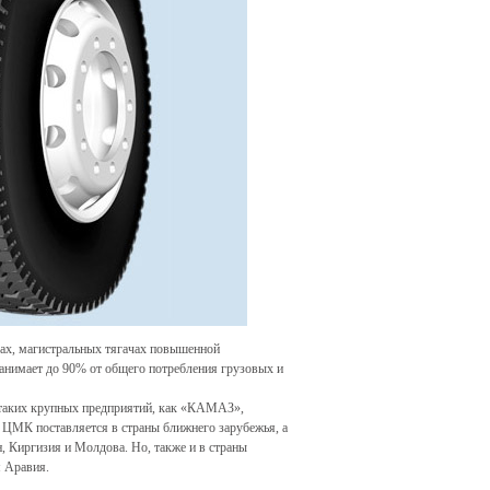
ах, магистральных тягачах повышенной
анимает до 90% от общего потребления грузовых и
таких крупных предприятий, как «КАМАЗ»,
ЦМК поставляется в страны ближнего зарубежья, а
, Киргизия и Молдова. Но, также и в страны
я Аравия.