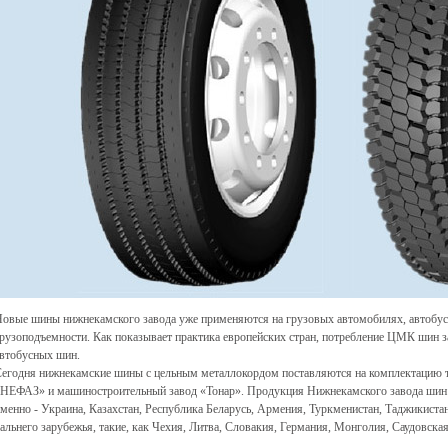
овые шины нижнекамского завода уже применяются на грузовых автомобилях, автобус
рузоподъемности. Как показывает практика европейских стран, потребление ЦМК шин з
втобусных шин.
егодня нижнекамские шины с цельным металлокордом поставляются на комплектацию 
НЕФАЗ» и машиностроительный завод «Тонар». Продукция Нижнекамского завода шин 
менно - Украина, Казахстан, Республика Беларусь, Армения, Туркменистан, Таджикистан
альнего зарубежья, такие, как Чехия, Литва, Словакия, Германия, Монголия, Саудовска