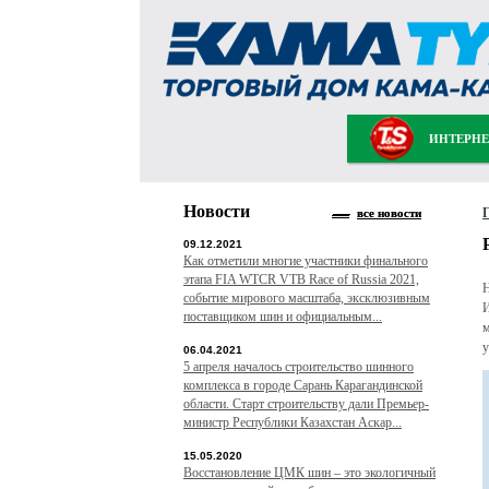
ИНТЕРНЕ
Новости
все новости
09.12.2021
Как отметили многие участники финального
этапа FIA WTCR VTB Race of Russia 2021,
Н
событие мирового масштаба, эксклюзивным
И
поставщиком шин и официальным...
м
у
06.04.2021
5 апреля началось строительство шинного
комплекса в городе Сарань Карагандинской
области. Старт строительству дали Премьер-
министр Республики Казахстан Аскар...
15.05.2020
Восстановление ЦМК шин – это экологичный