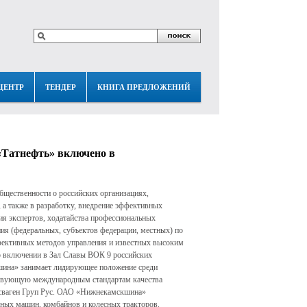
ЦЕНТР
ТЕНДЕР
КНИГА ПРЕДЛОЖЕНИЙ
Татнефть» включено в
бщественности о российских организациях,
 а также в разработку, внедрение эффективных
я экспертов, ходатайства профессиональных
ения (федеральных, субъектов федерации, местных) по
фективных методов управления и известных высоким
о включении в Зал Славы ВОК 9 российских
шина» занимает лидирующее положение среди
тствующую международным стандартам качества
ксваген Груп Рус. ОАО «Нижнекамскшина»
вных машин, комбайнов и колесных тракторов.