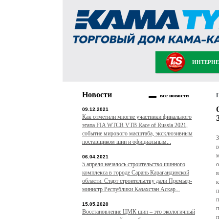
ИНТЕРНЕ
Новости
все новости
09.12.2021
Как отметили многие участники финального
этапа FIA WTCR VTB Race of Russia 2021,
событие мирового масштаба, эксклюзивным
З
поставщиком шин и официальным...
в
м
06.04.2021
5 апреля началось строительство шинного
о
комплекса в городе Сарань Карагандинской
в
области. Старт строительству дали Премьер-
к
министр Республики Казахстан Аскар...
п
п
15.05.2020
п
Восстановление ЦМК шин – это экологичный
п