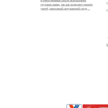
и ответственный способ использовать
С
грузовые шины, так как позволяет снизить
ущерб, наносимый окружающей среде,...
О
Н