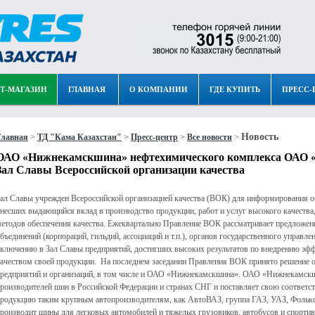
Т-МАГАЗИН
ГЛАВНАЯ
О КОМПАНИИ
ГДЕ КУПИТЬ
ПРЕСС-
Новость
Главная
>
ТД "Кама Казахстан"
>
Пресс-центр
>
Все новости
>
ОАО «Нижнекамскшина» нефтехимического комплекса ОАО «
Зал Славы Всероссийской организации качества
ал Славы учрежден Всероссийской организацией качества (ВОК) для информирования о
несших выдающийся вклад в производство продукции, работ и услуг высокого качества,
етодов обеспечения качества. Ежеквартально Правление ВОК рассматривает предложени
бъединений (корпораций, гильдий, ассоциаций и т.п.), органов государственного управл
ключению в Зал Славы предприятий, достигших высоких результатов по внедрению эф
ачеством своей продукции. На последнем заседании Правления ВОК принято решение 
редприятий и организаций, в том числе и ОАО «Нижнекамскшина». ОАО «Нижнекамск
роизводителей шин в Российской Федерации и странах СНГ и поставляет свою соотве
родукцию таким крупным автопроизводителям, как АвтоВАЗ, группа ГАЗ, УАЗ, Фоль
роизводит шины для легковых автомобилей и тяжелых грузовиков, автобусов и спорти