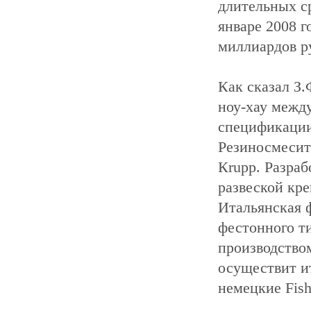
длительных ср
январе 2008 г
миллиардов р
Как сказал З
ноу-хау межд
спецификации
Резиносмесите
Кrupp. Разраб
развеской кре
Итальянская ф
фестонного т
производство
осуществит и
немецкие Fish