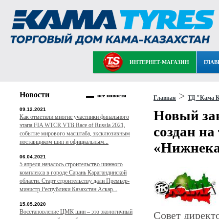
ИНТЕРНЕТ-МАГАЗИН
ГЛАВ
Новости
>
все новости
Главная
ТД "Кама К
09.12.2021
Новый за
Как отметили многие участники финального
этапа FIA WTCR VTB Race of Russia 2021,
создан н
событие мирового масштаба, эксклюзивным
поставщиком шин и официальным...
«Нижнек
06.04.2021
5 апреля началось строительство шинного
комплекса в городе Сарань Карагандинской
области. Старт строительству дали Премьер-
министр Республики Казахстан Аскар...
15.05.2020
Восстановление ЦМК шин – это экологичный
Совет директ