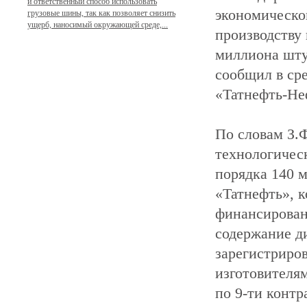
и ответственный способ использовать
экономическо
грузовые шины, так как позволяет снизить
ущерб, наносимый окружающей среде,...
производству
миллиона шту
сообщил в ср
«Татнефть-Не
По словам З.Ф
технологичес
порядка 140 м
«Татнефть», к
финансировани
содержание 
зарегистриров
изготовителям
по 9-ти контр