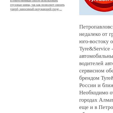
и ответственный способ использовать
грузовые шины, так как позволяет снизить
ущерб, наносимый окружающей среде,...
Петропавловс
недалеко от г
юго-востоку о
Tyre&Service 
автомобильны
водителей ав
сервисном об
брендом Tyre&
России и бли
Необходимо от
городах Алмат
еще и в Петро