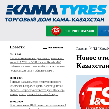
ИНТЕРНЕТ-МАГАЗИН
ГЛАВ
Новости
>
все новости
Главная
ТД "Кама К
09.12.2021
Новое отк
Как отметили многие участники финального
этапа FIA WTCR VTB Race of Russia 2021,
Казахстан
событие мирового масштаба, эксклюзивным
поставщиком шин и официальным...
06.04.2021
5 апреля началось строительство шинного
комплекса в городе Сарань Карагандинской
области. Старт строительству дали Премьер-
министр Республики Казахстан Аскар...
15.05.2020
Восстановление ЦМК шин – это экологичный