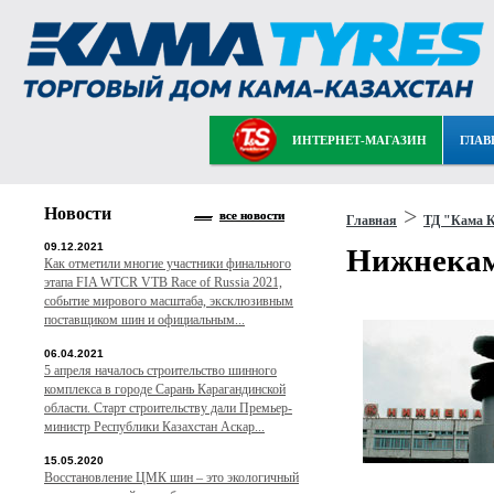
ИНТЕРНЕТ-МАГАЗИН
ГЛАВ
Новости
>
все новости
Главная
ТД "Кама К
09.12.2021
Нижнекам
Как отметили многие участники финального
этапа FIA WTCR VTB Race of Russia 2021,
событие мирового масштаба, эксклюзивным
поставщиком шин и официальным...
06.04.2021
5 апреля началось строительство шинного
комплекса в городе Сарань Карагандинской
области. Старт строительству дали Премьер-
министр Республики Казахстан Аскар...
15.05.2020
Восстановление ЦМК шин – это экологичный