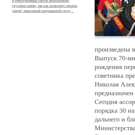
и ответственный способ использовать
грузовые шины, так как позволяет снизить
ущерб, наносимый окружающей среде,...
произведена в
Выпуск 70-ми
рождения пер
советника пр
Николая Алек
предназначен
Сегодня ассо
порядка 30 н
дальнего и бл
Министерства