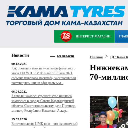
ИНТЕРНЕТ-МАГАЗИН
ГЛАВ
Новости
>
все новости
Главная
ТД "Кама К
09.12.2021
Нижнекам
Как отметили многие участники финального
этапа FIA WTCR VTB Race of Russia 2021,
70-милли
событие мирового масштаба, эксклюзивным
поставщиком шин и официальным...
06.04.2021
5 апреля началось строительство шинного
комплекса в городе Сарань Карагандинской
области. Старт строительству дали Премьер-
министр Республики Казахстан Аскар...
15.05.2020
Восстановление ЦМК шин – это экологичный