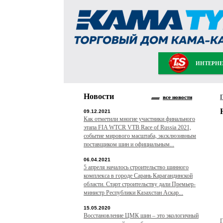
ИНТЕРНЕ
Новости
все новости
09.12.2021
Как отметили многие участники финального
этапа FIA WTCR VTB Race of Russia 2021,
событие мирового масштаба, эксклюзивным
поставщиком шин и официальным...
06.04.2021
5 апреля началось строительство шинного
комплекса в городе Сарань Карагандинской
области. Старт строительству дали Премьер-
министр Республики Казахстан Аскар...
15.05.2020
Восстановление ЦМК шин – это экологичный
П