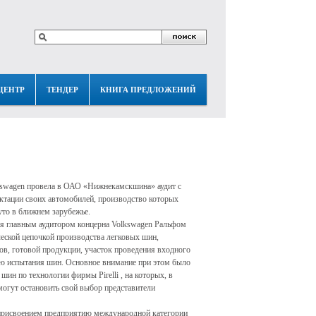
ЦЕНТР
ТЕНДЕР
КНИГА ПРЕДЛОЖЕНИЙ
kswagen провела в ОАО «Нижнекамскшина» аудит с
ктации своих автомобилей, производство которых
уто в ближнем зарубежье.
ая главным аудитором концерна Volkswagen Ральфом
ческой цепочкой производства легковых шин,
ов, готовой продукции, участок проведения входного
ию испытания шин. Основное внимание при этом было
ин по технологии фирмы Pirelli , на которых, в
могут остановить свой выбор представители
присвоением предприятию международной категории