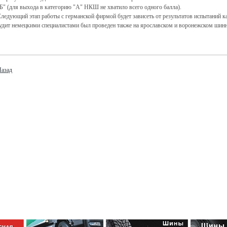
Б" (для выхода в категорию "А" НКШ не хватило всего одного балла).
ледующий этап работы с германской фирмой будет зависеть от результатов испытаний
удит немецкими специалистами был проведен также на ярославском и воронежском шин
азад