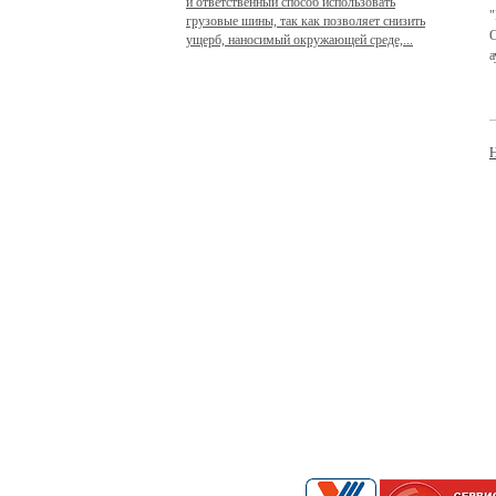
и ответственный способ использовать
"
грузовые шины, так как позволяет снизить
С
ущерб, наносимый окружающей среде,...
а
Н