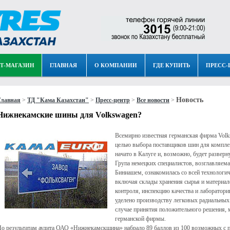
Т-МАГАЗИН
ГЛАВНАЯ
О КОМПАНИИ
ГДЕ КУПИТЬ
ПРЕСС-
Новость
Главная
>
ТД "Кама Казахстан"
>
Пресс-центр
>
Все новости
>
Нижнекамские шины для Volkswagen?
Всемирно известная германская фирма Vol
целью выбора поставщиков шин для компле
начато в Калуге и, возможно, будет разверн
Група немецких специалистов, возглавляем
Биниашем, ознакомилась со всей технологи
включая склады хранения сырья и материал
контроля, инспекцию качества и лаборатор
уделено производству легковых радиальных ш
случае принятия положительного решения, 
германской фирмы.
о результатам аудита ОАО «Нижнекамскшина» набрало 89 баллов из 100 возможных с 