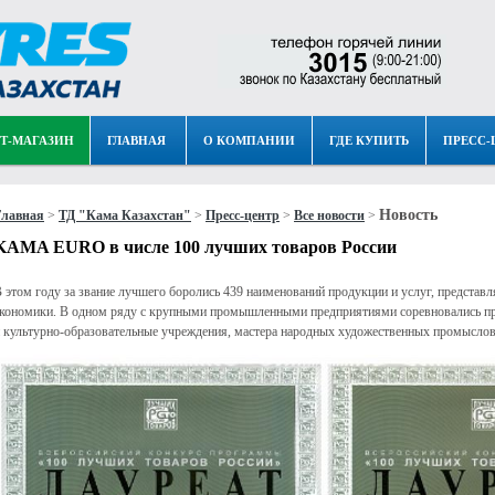
Т-МАГАЗИН
ГЛАВНАЯ
О КОМПАНИИ
ГДЕ КУПИТЬ
ПРЕСС-
Новость
Главная
>
ТД "Кама Казахстан"
>
Пресс-центр
>
Все новости
>
KAMA EURO в числе 100 лучших товаров России
 этом году за звание лучшего боролись 439 наименований продукции и услуг, представ
кономики. В одном ряду с крупными промышленными предприятиями соревновались пред
 культурно-образовательные учреждения, мастера народных художественных промыслов