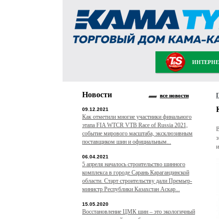
ИНТЕРНЕ
Новости
все новости
09.12.2021
Как отметили многие участники финального
этапа FIA WTCR VTB Race of Russia 2021,
В
событие мирового масштаба, эксклюзивным
э
поставщиком шин и официальным...
и
06.04.2021
5 апреля началось строительство шинного
комплекса в городе Сарань Карагандинской
области. Старт строительству дали Премьер-
министр Республики Казахстан Аскар...
15.05.2020
Восстановление ЦМК шин – это экологичный