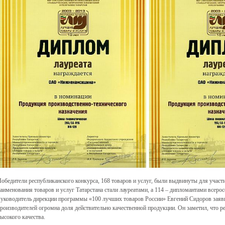
обедители республиканского конкурса, 168 товаров и услуг, были выдвинуты для участи
аименования товаров и услуг Татарстана стали лауреатами, а 114 – дипломантами всеро
уководитель дирекции программы «100 лучших товаров России» Евгений Сидоров заяви
роизводителей огромна доля действительно качественной продукции. Он заметил, что р
ысокого качества.