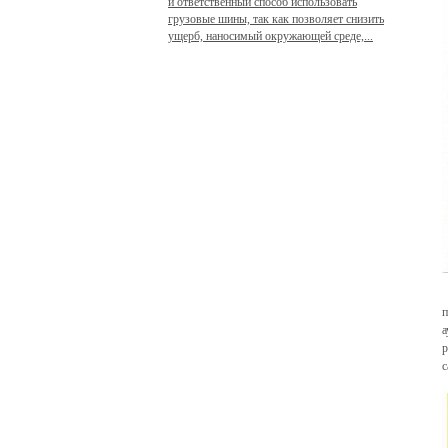
и ответственный способ использовать
грузовые шины, так как позволяет снизить
ущерб, наносимый окружающей среде,...
-
п
а
р
с