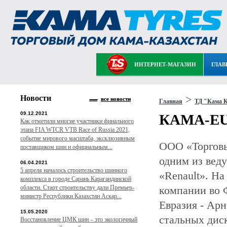
ИНТЕРНЕТ-МАГАЗИН
ГЛАВ
Новости
>
все новости
Главная
ТД "Кама К
09.12.2021
КАМА-EUR
Как отметили многие участники финального
этапа FIA WTCR VTB Race of Russia 2021,
событие мирового масштаба, эксклюзивным
ООО «Торговы
поставщиком шин и официальным...
одним из вед
06.04.2021
5 апреля началось строительство шинного
«Renault». На
комплекса в городе Сарань Карагандинской
области. Старт строительству дали Премьер-
компании во 
министр Республики Казахстан Аскар...
Евразия - Ар
15.05.2020
стальных дис
Восстановление ЦМК шин – это экологичный