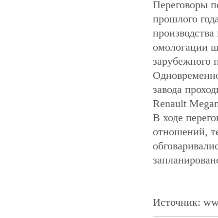
Переговоры п
прошлого год
производства 
омологации ш
зарубежного п
Одновременно
завода проход
Renault Megan
В ходе перег
отношений, т
обговаривали
запланировано
Источник: ww