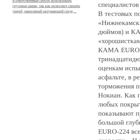
и ответственный способ использовать
специалистов
грузовые шины, так как позволяет снизить
ущерб, наносимый окружающей среде,...
В тестовых п
«Нижнекамск
дюймов) и КА
«хорошисткам
КАМА EURO-22
тринадцатидю
оценкам испы
асфальте, в р
торможения п
Нокиан. Как п
любых покры
показывают пр
большой глуб
EURO-224 все