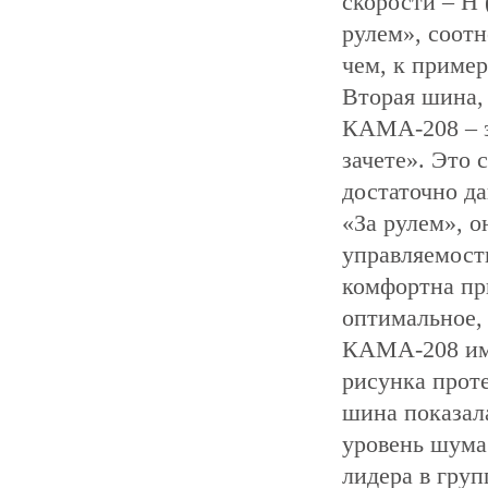
скорости – Н 
рулем», соотн
чем, к примеру
Вторая шина,
КАМА-208 – з
зачете». Это 
достаточно д
«За рулем», 
управляемост
комфортна при
оптимальное,
КАМА-208 име
рисунка прот
шина показал
уровень шума
лидера в груп