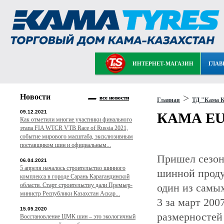
ИНТЕРНЕТ-МАГАЗИН
ГЛАВ
Новости
>
все новости
Главная
ТД "Кама К
09.12.2021
КАМА EUR
Как отметили многие участники финального
этапа FIA WTCR VTB Race of Russia 2021,
событие мирового масштаба, эксклюзивным
поставщиком шин и официальным...
Пришел сезон
06.04.2021
5 апреля началось строительство шинного
шинной проду
комплекса в городе Сарань Карагандинской
области. Старт строительству дали Премьер-
один из самы
министр Республики Казахстан Аскар...
3 за март 200
15.05.2020
размерностей 
Восстановление ЦМК шин – это экологичный