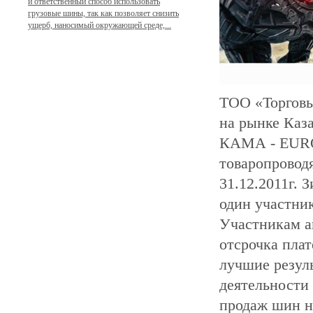
и ответственный способ использовать
грузовые шины, так как позволяет снизить
ущерб, наносимый окружающей среде,...
ТОО «Торговы
на рынке Каз
КАМА - EURO,
товаропроводя
31.12.2011г. 
один участни
Участникам ак
отсрочка пла
лучшие резуль
деятельности
продаж шин н