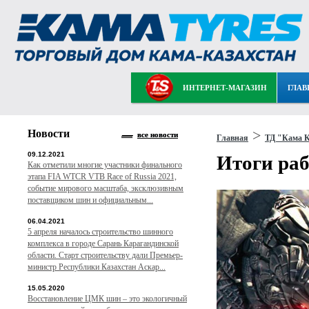
ИНТЕРНЕТ-МАГАЗИН
ГЛАВ
Новости
>
все новости
Главная
ТД "Кама К
09.12.2021
Итоги раб
Как отметили многие участники финального
этапа FIA WTCR VTB Race of Russia 2021,
событие мирового масштаба, эксклюзивным
поставщиком шин и официальным...
06.04.2021
5 апреля началось строительство шинного
комплекса в городе Сарань Карагандинской
области. Старт строительству дали Премьер-
министр Республики Казахстан Аскар...
15.05.2020
Восстановление ЦМК шин – это экологичный