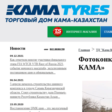
ИНТЕРНЕТ-МАГАЗИН
ГЛАВ
Новости
>
все новости
Главная
ТД "Кама К
09.12.2021
Фотоконк
Как отметили многие участники финального
этапа FIA WTCR VTB Race of Russia 2021,
КАМА»
событие мирового масштаба, эксклюзивным
поставщиком шин и официальным...
06.04.2021
5 апреля началось строительство шинного
комплекса в городе Сарань Карагандинской
области. Старт строительству дали Премьер-
министр Республики Казахстан Аскар...
15.05.2020
Восстановление ЦМК шин – это экологичный